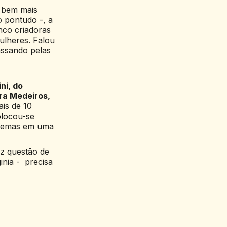
a bem mais
o pontudo -, a
nco criadoras
ulheres. Falou
passando pelas
ini, do
íra Medeiros,
is de 10
olocou-se
ilemas em uma
ez questão de
inia - precisa