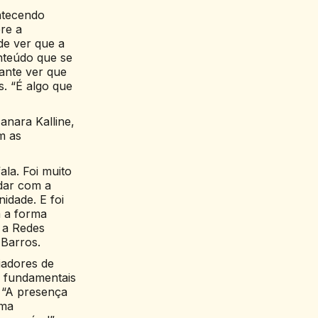
ntecendo
re a
de ver que a
nteúdo que se
ante ver que
s. “É algo que
anara Kalline,
m as
ala. Foi muito
idar com a
idade. E foi
m a forma
 a Redes
 Barros.
iadores de
e fundamentais
 “A presença
uma