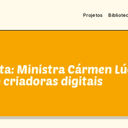
Projetos
Bibliote
uta: Ministra Cármen Lú
criadoras digitais