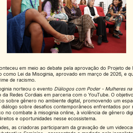
onteceu em meio ao debate pela aprovação do Projeto de 
o como Lei da Misoginia, aprovado em março de 2026, e q
rime de racismo.
oginia norteou o evento
Diálogos com Poder - Mulheres n
 da Redes Cordiais em parceria com o YouTube. O objetivo f
ico sobre gênero no ambiente digital, promovendo um esp
e diálogo sobre desafios contemporâneos enfrentados por
o no combate à misoginia online, à violência de gênero digi
direitos e oportunidades nesse ecossistema.
dades, as criadoras participaram da gravação de um videoca