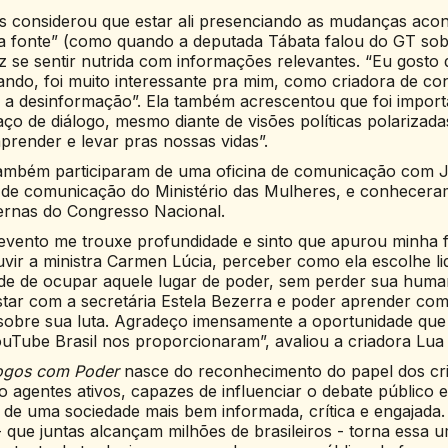
s considerou que estar ali presenciando as mudanças aco
da fonte” (como quando a deputada Tábata falou do GT sob
ez se sentir nutrida com informações relevantes. “Eu gosto 
ando, foi muito interessante pra mim, como criadora de co
a desinformação”. Ela também acrescentou que foi import
aço de diálogo, mesmo diante de visões políticas polarizada
prender e levar pras nossas vidas”.
também participaram de uma oficina de comunicação com J
de comunicação do Ministério das Mulheres, e conhecera
ternas do Congresso Nacional.
 evento me trouxe profundidade e sinto que apurou minha f
uvir a ministra Carmen Lúcia, perceber como ela escolhe l
de de ocupar aquele lugar de poder, sem perder sua human
tar com a secretária Estela Bezerra e poder aprender co
 sobre sua luta. Agradeço imensamente a oportunidade que
ouTube Brasil nos proporcionaram”, avaliou a criadora Lua
ogos com Poder
nasce do reconhecimento do papel dos cr
agentes ativos, capazes de influenciar o debate público 
 de uma sociedade mais bem informada, crítica e engajada.
- que juntas alcançam milhões de brasileiros - torna essa 