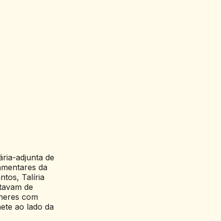
ria-adjunta de
lamentares da
tos, Talíria
atavam de
lheres com
ete ao lado da