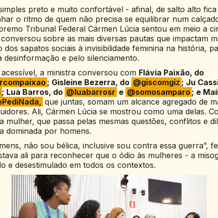
imples preto e muito confortável - afinal, de salto alto fic
nhar o ritmo de quem não precisa se equilibrar num calçad
upremo Tribunal Federal Cármen Lúcia sentou em meio a ci
 conversou sobre as mais diversas pautas que impactam m
 dos sapatos sociais à invisibilidade feminina na história, 
la desinformação e pelo silenciamento.
acessível, a ministra conversou com
Flávia Paixão, do
rcompaixao
; Gisleine Bezerra, do
@giscomgiz
; Ju Cass
i
; Lua Barros, do
@luabarrosr
e
@somosamparo
; e Ma
PediNada,
que juntas, somam um alcance agregado de ma
guidores. Ali, Cármen Lúcia se mostrou como uma delas. C
 mulher, que passa pelas mesmas questões, conflitos e d
da dominada por homens.
ens, não sou bélica, inclusive sou contra essa guerra”, f
stava ali para reconhecer que o ódio às mulheres - a misog
do e desestimulado em todos os contextos.