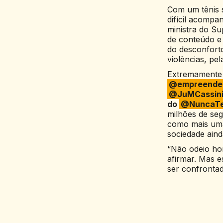
Com um tênis s
difícil acompa
ministra do S
de conteúdo e
do desconforto
violências, pe
Extremamente 
@empreende
@JuMCassin
do
@NuncaTe
milhões de se
como mais uma
sociedade ain
“Não odeio hom
afirmar. Mas e
ser confronta