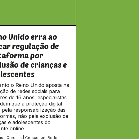
no Unido erra ao
car regulação de
taforma por
lusão de crianças e
lescentes
nto o Reino Unido aposta na
ição de redes sociais para
es de 16 anos, especialistas
dem que a proteção digital
 pela responsabilização das
formas, não pela exclusão de
ças e adolescentes do
nte online.
os Cordiais
Crescer em Rede