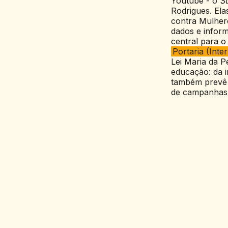
Youtube - o
S
Rodrigues. Ela
contra Mulhere
dados e inform
central para 
Portaria (Int
Lei Maria da P
educação: da i
também prevê r
de campanhas 