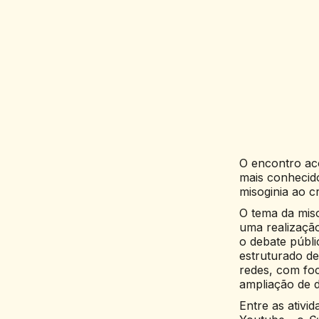
O encontro ac
mais conhecid
misoginia ao c
O tema da mis
uma realização
o debate públ
estruturado d
redes, com foc
ampliação de 
Entre as ativi