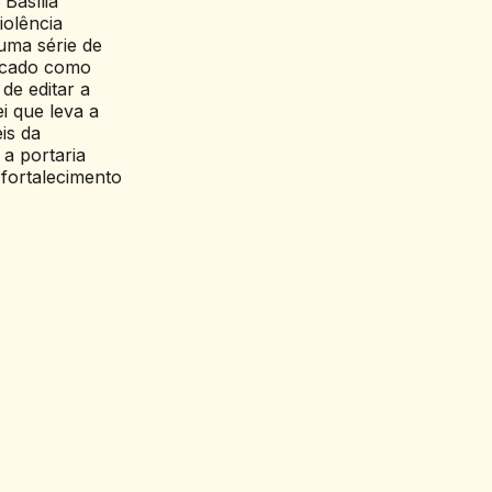
 Basília
iolência
uma série de
locado como
de editar a
i que leva a
is da
 a portaria
 fortalecimento