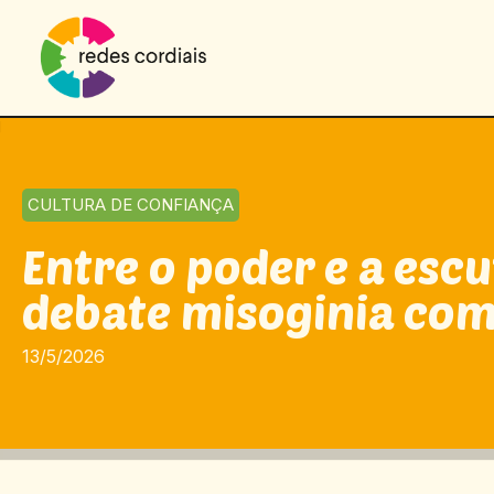
CULTURA DE CONFIANÇA
Entre o poder e a esc
debate misoginia com 
13/5/2026