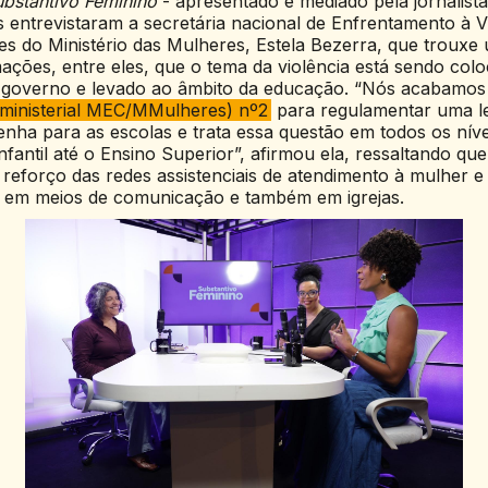
ubstantivo Feminino
- apresentado e mediado pela jornalista
s entrevistaram a secretária nacional de Enfrentamento à V
s do Ministério das Mulheres, Estela Bezerra, que trouxe 
ações, entre eles, que o tema da violência está sendo co
o governo e levado ao âmbito da educação. “Nós acabamos 
erministerial MEC/MMulheres) nº2
para regulamentar uma le
enha para as escolas e trata essa questão em todos os níve
nfantil até o Ensino Superior”, afirmou ela, ressaltando que
eforço das redes assistenciais de atendimento à mulher e
em meios de comunicação e também em igrejas.