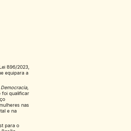
Lei 896/2023,
ue equipara a
a Democracia
,
oi qualificar
aço
 mulheres nas
tal e na
st para o