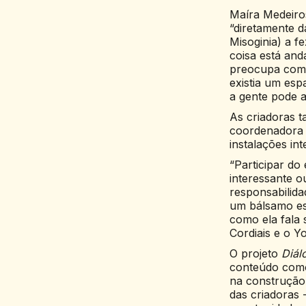
Maíra Medeiro
“diretamente 
Misoginia) a f
coisa está and
preocupa com 
existia um esp
a gente pode a
As criadoras 
coordenadora 
instalações in
“Participar do
interessante o
responsabilida
um bálsamo es
como ela fala
Cordiais e o Y
O projeto
Diál
conteúdo como 
na construção
das criadoras 